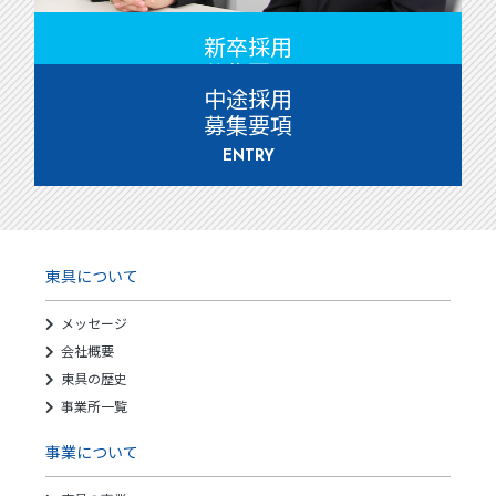
新卒採用
募集要項
中途採用
ENTRY
募集要項
ENTRY
東具について
メッセージ
会社概要
東具の歴史
事業所一覧
事業について