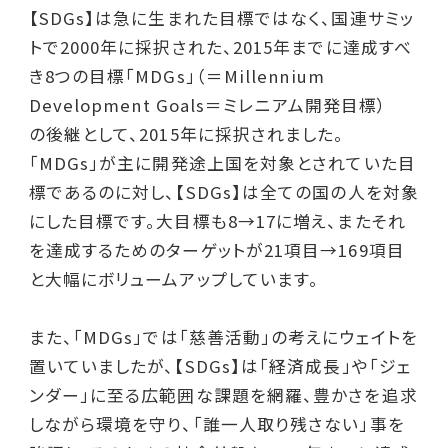
【SDGs】は急に生まれた目標ではなく、国連サミッ
トで2000年に採択された、2015年までに達成すべ
き8つの目標「MDGs」（＝Millennium
Development Goals＝ミレニアム開発目標）
の後継として、2015年に採択されました。
「MDGs」が主に開発途上国を対象とされていた目
標であるのに対し、【SDGs】は全ての国の人を対象
にした目標です。大目標も8→17に増え、またそれ
を達成するためのターゲットが21項目→169項目
と大幅にボリュームアップしています。
また、「MDGs」では「慈善活動」の考えにウェイトを
置いていましたが、【SDGs】は「経済成長」や「ジェ
ンダー」に至る広範囲な課題を網羅、豊かさを追求
しながら環境を守り、「誰一人取り残さない」事を